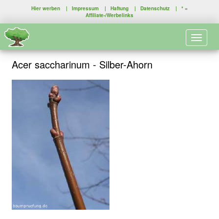
Hier werben
|
Impressum
|
Haftung
|
Datenschutz
| * =
Affiliate-/Werbelinks
Toggle 
Acer saccharinum - Silber-Ahorn