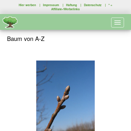
Hier werben
|
Impressum
|
Haftung
|
Datenschutz
| * =
Affiliate-/Werbelinks
Toggle 
Baum von A-Z