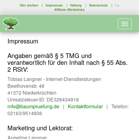
Hier werben
|
Impressum
|
Haftung
|
Datenschutz
| * =
Affiliate-/Werbelinks
Toggle 
Impressum
Angaben gemäß § 5 TMG und
verantwortlich für den Inhalt nach § 55 Abs.
2 RStV:
Tobias Langner - Internet-Dienstleistungen
Beethovenstr. 48
41372 Niederkrüchten
Umsatzsteuer-ID: DE326434918
info@baumpruefung.de
|
Kontaktformular
| Telefon:
02163/9514836
Marketing und Lektorat:
Angeline Langner