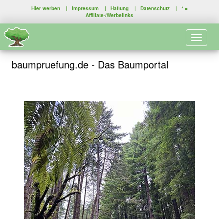
Hier werben
|
Impressum
|
Haftung
|
Datenschutz
| * =
Affiliate-/Werbelinks
Toggle 
baumpruefung.de - Das Baumportal