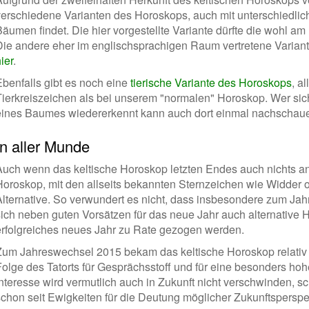
verschiedene Varianten des Horoskops, auch mit unterschiedli
äumen findet. Die hier vorgestellte Variante dürfte die wohl am 
Die andere eher im englischsprachigen Raum vertretene Varian
ier
.
Ebenfalls gibt es noch eine
tierische Variante des Horoskops
, a
Tierkreiszeichen als bei unserem "normalen" Horoskop. Wer sich
eines Baumes wiedererkennt kann auch dort einmal nachschau
In aller Munde
Auch wenn das keltische Horoskop letzten Endes auch nichts an
Horoskop, mit den allseits bekannten Sternzeichen wie Widder od
Alternative. So verwundert es nicht, dass insbesondere zum Jah
sich neben guten Vorsätzen für das neue Jahr auch alternative 
erfolgreiches neues Jahr zu Rate gezogen werden.
Zum Jahreswechsel 2015 bekam das keltische Horoskop relativ v
Folge des Tatorts für Gesprächsstoff und für eine besonders ho
Interesse wird vermutlich auch in Zukunft nicht verschwinden, s
schon seit Ewigkeiten für die Deutung möglicher Zukunftspersp