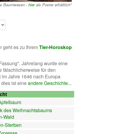
es Baumwesen -
hier
als Poster erhältlich*
er geht es zu Ihrem
Tier-Horoskop
 Fassung". Jahrelang wurde eine
ie fälschlicherweise für den
t im Jahre 1646 nach Europa
dies ist eine
andere Geschichte...
cht
Apfelbaum
ik des Weihnachtsbaums
n-Wald
n-Sterben
Zypresse