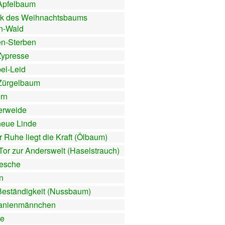
Apfelbaum
ik des Weihnachtsbaums
n-Wald
n-Sterben
Zypresse
el-Leid
Zürgelbaum
ern
erweide
neue Linde
r Ruhe liegt die Kraft (Ölbaum)
Tor zur Anderswelt (Haselstrauch)
esche
n
Beständigkeit (Nussbaum)
anienmännchen
e