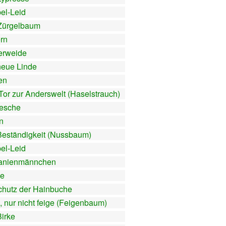
el-Leid
Zürgelbaum
ern
erweide
neue Linde
en
Tor zur Anderswelt (Haselstrauch)
esche
n
Beständigkeit (Nussbaum)
el-Leid
anienmännchen
e
chutz der Hainbuche
, nur nicht feige (Feigenbaum)
Birke