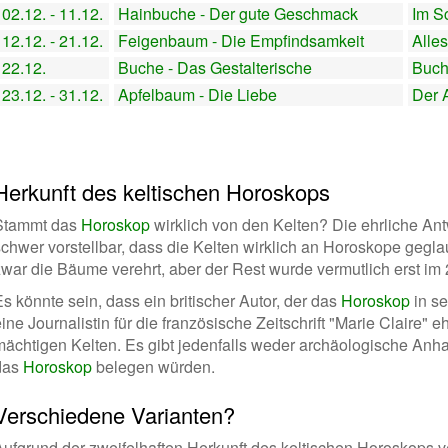
02.12. - 11.12.
Hainbuche - Der gute Geschmack
Im S
12.12. - 21.12.
Feigenbaum - Die Empfindsamkeit
Alles
22.12.
Buche - Das Gestalterische
Buch
23.12. - 31.12.
Apfelbaum - Die Liebe
Der 
Herkunft des keltischen Horoskops
Stammt das
Horoskop
wirklich von den Kelten? Die ehrliche Antw
schwer vorstellbar, dass die Kelten wirklich an Horoskope gegl
zwar die Bäume verehrt, aber der Rest wurde vermutlich erst im 
s könnte sein, dass ein britischer Autor, der das
Horoskop
in s
ine Journalistin für die französische Zeitschrift "Marie Claire" e
mächtigen Kelten. Es gibt jedenfalls weder archäologische Anha
das
Horoskop
belegen würden.
Verschiedene Varianten?
Aufgrund der zweifelhaften Herkunft des keltischen Horoskops 