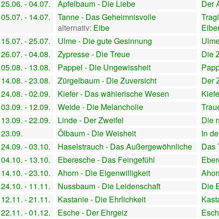
25.06. - 04.07.
Apfelbaum - Die Liebe
Der 
05.07. - 14.07.
Tanne - Das Geheimnisvolle
Trag
alternativ:
Eibe
Eibe
15.07. - 25.07.
Ulme - Die gute Gesinnung
Ulme
26.07. - 04.08.
Zypresse - Die Treue
Die 
05.08. - 13.08.
Pappel - Die Ungewissheit
Papp
14.08. - 23.08.
Zürgelbaum - Die Zuversicht
Der 
24.08. - 02.09.
Kiefer - Das wählerische Wesen
Kief
03.09. - 12.09.
Weide - Die Melancholie
Trau
13.09. - 22.09.
Linde - Der Zweifel
Die 
23.09.
Ölbaum - Die Weisheit
In de
24.09. - 03.10.
Haselstrauch - Das Außergewöhnliche
Das 
04.10. - 13.10.
Eberesche - Das Feingefühl
Eber
14.10. - 23.10.
Ahorn - Die Eigenwilligkeit
Ahor
24.10. - 11.11.
Nussbaum - Die Leidenschaft
Die 
12.11. - 21.11.
Kastanie - Die Ehrlichkeit
Kast
22.11. - 01.12.
Esche - Der Ehrgeiz
Esch