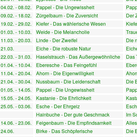
04.02. - 08.02.
Pappel - Die Ungewissheit
Papp
09.02. - 18.02.
Zürgelbaum - Die Zuversicht
Der 
19.02. - 29.02.
Kiefer - Das wählerische Wesen
Kief
01.03. - 10.03.
Weide - Die Melancholie
Trau
11.03. - 20.03.
Linde - Der Zweifel
Die 
21.03.
Eiche - Die robuste Natur
Eich
22.03. - 31.03.
Haselstrauch - Das Außergewöhnliche
Das 
01.04. - 10.04.
Eberesche - Das Feingefühl
Eber
11.04. - 20.04.
Ahorn - Die Eigenwilligkeit
Ahor
21.04. - 30.04.
Nussbaum - Die Leidenschaft
Die 
01.05. - 14.05.
Pappel - Die Ungewissheit
Papp
15.05. - 24.05.
Kastanie - Die Ehrlichkeit
Kast
25.05. - 03.06.
Esche - Der Ehrgeiz
Esch
Hainbuche - Der gute Geschmack
Im S
14.06. - 23.06.
Feigenbaum - Die Empfindsamkeit
Alles
24.06.
Birke - Das Schöpferische
Die 