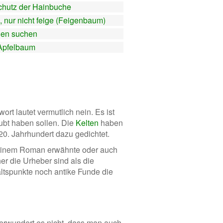
chutz der Hainbuche
, nur nicht feige (Feigenbaum)
en suchen
Apfelbaum
ort lautet vermutlich nein. Es ist
aubt haben sollen. Die
Kelten
haben
20. Jahrhundert dazu gedichtet.
einem Roman erwähnte oder auch
her die Urheber sind als die
ltspunkte noch antike Funde die
verwundert es nicht, dass man auch