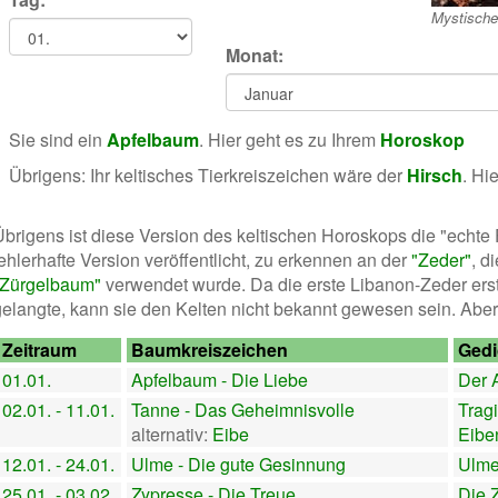
Mystisch
Monat:
Sie sind ein
Apfelbaum
. Hier geht es zu Ihrem
Horoskop
Übrigens: Ihr keltisches Tierkreiszeichen wäre der
Hirsch
. Hi
Übrigens ist diese Version des keltischen Horoskops die "echte
ehlerhafte Version veröffentlicht, zu erkennen an der
"Zeder"
, d
"Zürgelbaum"
verwendet wurde. Da die erste Libanon-Zeder ers
gelangte, kann sie den Kelten nicht bekannt gewesen sein. Aber 
Zeitraum
Baumkreiszeichen
Gedi
01.01.
Apfelbaum - Die Liebe
Der 
02.01. - 11.01.
Tanne - Das Geheimnisvolle
Trag
alternativ:
Eibe
Eibe
12.01. - 24.01.
Ulme - Die gute Gesinnung
Ulme
25.01. - 03.02.
Zypresse - Die Treue
Die 