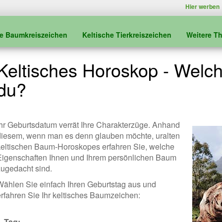
Hier werben
he Baumkreiszeichen
Keltische Tierkreiszeichen
Weitere T
Keltisches Horoskop - Welc
du?
Ihr Geburtsdatum verrät Ihre Charakterzüge. Anhand
diesem, wenn man es denn glauben möchte, uralten
keltischen Baum-Horoskopes erfahren Sie, welche
Eigenschaften Ihnen und Ihrem persönlichen Baum
zugedacht sind.
Wählen Sie einfach Ihren Geburtstag aus und
erfahren Sie Ihr keltisches Baumzeichen:
Tag: