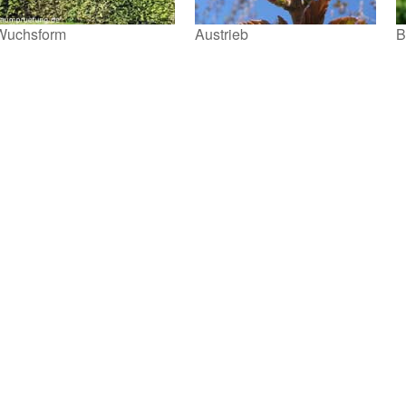
Wuchsform
Austrieb
B