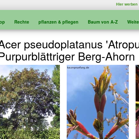
Hier werben
kop
Rechte
pflanzen & pflegen
Baum von A-Z
Weit
Acer pseudoplatanus 'Atropu
Purpurblättriger Berg-Ahorn