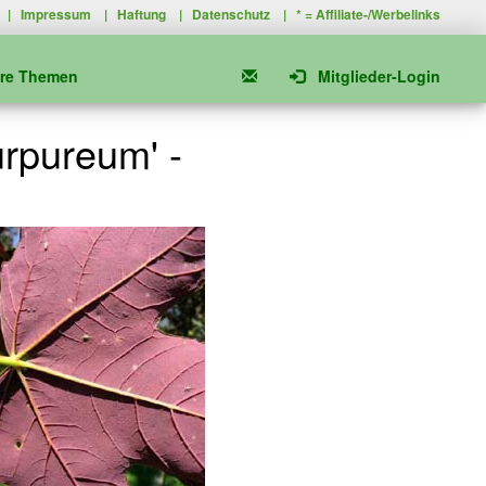
|
Impressum
|
Haftung
|
Datenschutz
| * =
Affiliate-/Werbelinks
ere Themen
Mitglieder-Login
rpureum' -