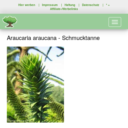
Hier werben
|
Impressum
|
Haftung
|
Datenschutz
| * =
Affiliate-/Werbelinks
Toggle 
Araucaria araucana - Schmucktanne