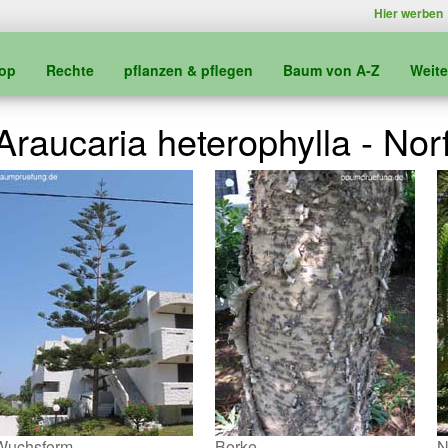
Hier werben
kop
Rechte
pflanzen & pflegen
Baum von A-Z
Weit
Araucaria heterophylla - Nor
Wuchsform
Borke
N