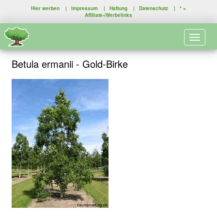
Hier werben
|
Impressum
|
Haftung
|
Datenschutz
| * =
Affiliate-/Werbelinks
Toggle 
Betula ermanii - Gold-Birke