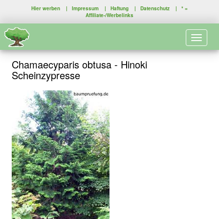
Hier werben
|
Impressum
|
Haftung
|
Datenschutz
| * =
Affiliate-/Werbelinks
Toggle 
Chamaecyparis obtusa - Hinoki
Scheinzypresse