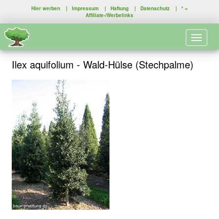
Hier werben
|
Impressum
|
Haftung
|
Datenschutz
| * =
Affiliate-/Werbelinks
Toggle 
Ilex aquifolium - Wald-Hülse (Stechpalme)