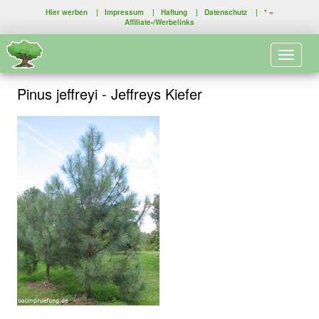
Hier werben
|
Impressum
|
Haftung
|
Datenschutz
| * =
Affiliate-/Werbelinks
Toggle 
Pinus jeffreyi - Jeffreys Kiefer