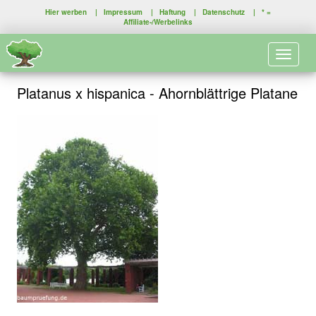
Hier werben
|
Impressum
|
Haftung
|
Datenschutz
| * =
Affiliate-/Werbelinks
Toggle 
Platanus x hispanica - Ahornblättrige Platane