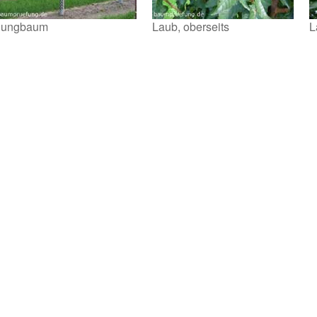
Jungbaum
Laub, oberseits
L