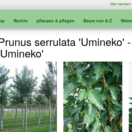
Hier werben
kop
Rechte
pflanzen & pflegen
Baum von A-Z
Weit
Prunus serrulata 'Umineko' -
'Umineko'