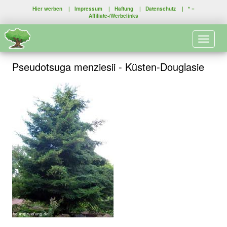
Hier werben
|
Impressum
|
Haftung
|
Datenschutz
| * =
Affiliate-/Werbelinks
Toggle 
Pseudotsuga menziesii - Küsten-Douglasie