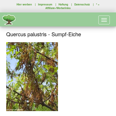
Hier werben
|
Impressum
|
Haftung
|
Datenschutz
| * =
Affiliate-/Werbelinks
Toggle 
Quercus palustris - Sumpf-Eiche