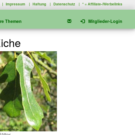
|
Impressum
|
Haftung
|
Datenschutz
| * =
Affiliate-/Werbelinks
ere Themen
Mitglieder-Login
iche
lätter