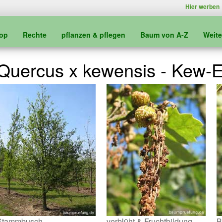
Hier werben
kop
Rechte
pflanzen & pflegen
Baum von A-Z
Weit
Quercus x kewensis - Kew-E
Stammbusch
verblüht & Fruchtbildung
B