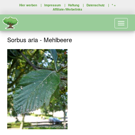
Hier werben
|
Impressum
|
Haftung
|
Datenschutz
| * =
Affiliate-/Werbelinks
Toggle 
Sorbus aria - Mehlbeere