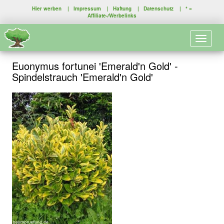
Hier werben
|
Impressum
|
Haftung
|
Datenschutz
| * =
Affiliate-/Werbelinks
Toggle 
Euonymus fortunei 'Emerald'n Gold' -
Spindelstrauch 'Emerald'n Gold'