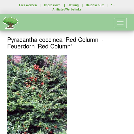
Hier werben
|
Impressum
|
Haftung
|
Datenschutz
| * =
Affiliate-/Werbelinks
Toggle 
Pyracantha coccinea 'Red Column' -
Feuerdorn 'Red Column'