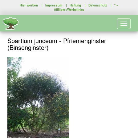
Hier werben
|
Impressum
|
Haftung
|
Datenschutz
| * =
Affiliate-/Werbelinks
Toggle 
Spartium junceum - Pfriemenginster
(Binsenginster)