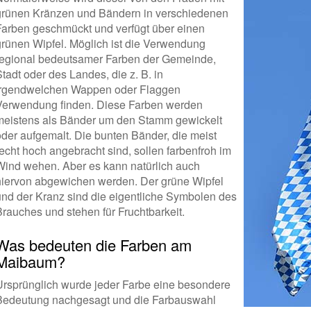
grünen Kränzen und Bändern in verschiedenen
Farben geschmückt und verfügt über einen
grünen Wipfel. Möglich ist die Verwendung
regional bedeutsamer Farben der Gemeinde,
tadt oder des Landes, die z. B. in
irgendwelchen Wappen oder Flaggen
Verwendung finden. Diese Farben werden
meistens als Bänder um den Stamm gewickelt
oder aufgemalt. Die bunten Bänder, die meist
recht hoch angebracht sind, sollen farbenfroh im
Wind wehen. Aber es kann natürlich auch
hiervon abgewichen werden. Der grüne Wipfel
und der Kranz sind die eigentliche Symbolen des
Brauches und stehen für Fruchtbarkeit.
Was bedeuten die Farben am
Maibaum?
Ursprünglich wurde jeder Farbe eine besondere
Bedeutung nachgesagt und die Farbauswahl