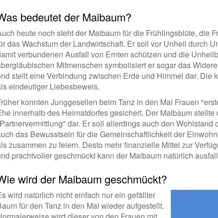
Was bedeutet der Maibaum?
Auch heute noch steht der Maibaum für die Frühlingsblüte, die F
für das Wachstum der Landwirtschaft. Er soll vor Unheil durch 
damit verbundenen Ausfall von Ernten schützen und die Unheilbr
abergläubischen Mitmenschen symbolisiert er sogar das Widere
und stellt eine Verbindung zwischen Erde und Himmel dar. Die k
als eindeutiger Liebesbeweis.
Früher konnten Junggesellen beim Tanz in den Mai Frauen "erst
Ehe innerhalb des Heimatdorfes gesichert. Der Maibaum stellte 
Partnervermittlung" dar. Er soll allerdings auch den Wohlstand d
auch das Bewusstsein für die Gemeinschaftlichkeit der Einwohne
als zusammen zu feiern. Desto mehr finanzielle Mittel zur Verfü
und prachtvoller geschmückt kann der Maibaum natürlich ausfall
Wie wird der Maibaum geschmückt?
s wird natürlich nicht einfach nur ein gefällter
Baum für den Tanz in den Mai wieder aufgestellt.
Normalerweise wird dieser von den Frauen mit