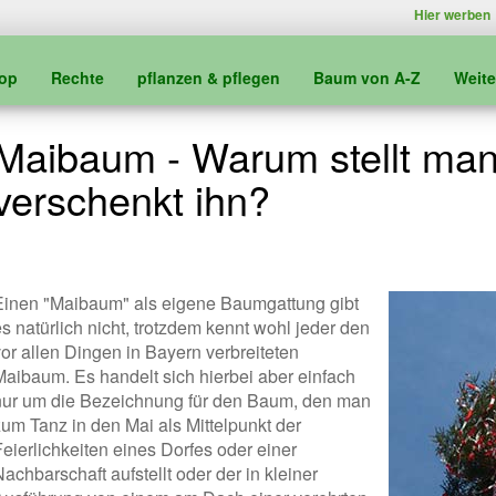
Hier werben
kop
Rechte
pflanzen & pflegen
Baum von A-Z
Weit
Maibaum - Warum stellt man
verschenkt ihn?
Einen "Maibaum" als eigene Baumgattung gibt
s natürlich nicht, trotzdem kennt wohl jeder den
vor allen Dingen in Bayern verbreiteten
Maibaum. Es handelt sich hierbei aber einfach
nur um die Bezeichnung für den Baum, den man
zum Tanz in den Mai als Mittelpunkt der
Feierlichkeiten eines Dorfes oder einer
achbarschaft aufstellt oder der in kleiner