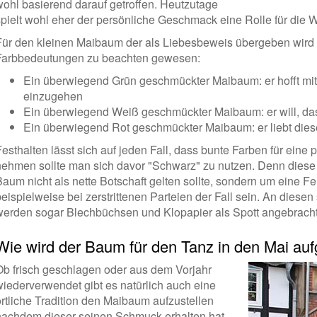
wohl basierend darauf getroffen. Heutzutage
spielt wohl eher der persönliche Geschmack eine Rolle für die 
Für den kleinen Maibaum der als Liebesbeweis übergeben wird 
Farbbedeutungen zu beachten gewesen:
Ein überwiegend Grün geschmückter Maibaum: er hofft mit
einzugehen
Ein überwiegend Weiß geschmückter Maibaum: er will, das
Ein überwiegend Rot geschmückter Maibaum: er liebt dies
esthalten lässt sich auf jeden Fall, dass bunte Farben für eine p
nehmen sollte man sich davor "Schwarz" zu nutzen. Denn diese
Baum nicht als nette Botschaft gelten sollte, sondern um eine 
beispielweise bei zerstrittenen Parteien der Fall sein. An die
werden sogar Blechbüchsen und Klopapier als Spott angebracht
Wie wird der Baum für den Tanz in den Mai aufg
Ob frisch geschlagen oder aus dem Vorjahr
wiederverwendet gibt es natürlich auch eine
örtliche Tradition den Maibaum aufzustellen
nachdem dieser seinen Schmuck erhalten hat.