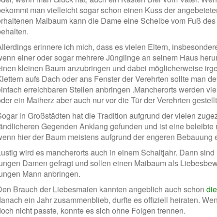
bekommt man vielleicht sogar schon einen Kuss der angebetet
erhaltenen Maibaum kann die Dame eine Scheibe vom Fuß d
behalten.
Allerdings erinnere ich mich, dass es vielen Eltern, insbesonder
wenn einer oder sogar mehrere Jünglinge an seinem Haus heru
einen kleinen Baum anzubringen und dabei möglicherweise irg
Klettern aufs Dach oder ans Fenster der Verehrten sollte man de
einfach erreichbaren Stellen anbringen .Mancherorts werden vi
der ein Maiherz aber auch nur vor die Tür der Verehrten gestellt
Sogar in Großstädten hat die Tradition aufgrund der vielen zu
ländlicheren Gegenden Anklang gefunden und ist eine beleibte
wenn hier der Baum meistens aufgrund der engeren Bebauung ei
Lustig wird es mancherorts auch in einem Schaltjahr. Dann sind
jungen Damen gefragt und sollen einen Maibaum als Liebesbew
jungen Mann anbringen.
Den Brauch der Liebesmaien kannten angeblich auch schon
die
danach ein Jahr zusammenblieb, durfte es offiziell heiraten. W
doch nicht passte, konnte es sich ohne Folgen trennen.