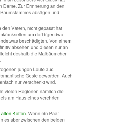
en Dame. Zur Erinnerung an den
es Baumstammes absägen und
e den Vätern, nicht gepasst hat
mkrackselten um dort irgendwo
endetwas beschädigten. Von einem
finitiv absehen und diesen nur an
elleicht deshalb die Maibäumchen
.
gezogenen jungen Leute aus
 romantische Geste geworden. Auch
nfach nur verschenkt wird.
 in vielen Regionen nämlich die
eis am Haus eines verehrten
 alten Kelten
. Wenn ein Paar
enn es aber zwischen den beiden