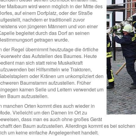
Der Maibaum wird wenn möglich in der Mitte des
Dorfes, auf einem Dorfplatz, oder der Straße
ufgestellt, nachdem er traditionell zuvor
meistens von jüngeren Männern und von einer
Kapelle begleitet durch das Dorf an seinen
Bestimmungsort getragen wurde.
In der Regel übernimmt heutzutage die örtliche
Feuerwehr das Aufstellen des Baumes. Heute
edient man sich statt reine Muskelkraft
aufzuwenden bei Hilfsmitteln wie Traktoren,
Gabelstaplern oder Kränen um unkompliziert den
schweren Baumstamm aufzustellen. Früher
hingegen kamen Seile und Leitern verwendet um
den Baum aufzustellen.
In manchen Orten kommt dies auch wieder in
Mode. Vielleicht um den Damen im Ort zu
beweisen, dass man es auch ohne großes Gerät
schafft den Baum aufzustellen. Allerdings kommt es bei solchen 
sich um keine einfache Angelegenheit handelt.