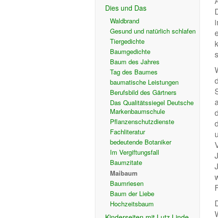
Dies und Das
Waldbrand
Gesund und natürlich schlafen
Tiergedichte
Baumgedichte
s
Baum des Jahres
Tag des Baumes
baumatische Leistungen
Berufsbild des Gärtners
Das Qualitätssiegel Deutsche
Markenbaumschule
Pflanzenschutzdienste
d
Fachliteratur
bedeutende Botaniker
Im Vergiftungsfall
Baumzitate
Maibaum
Baumriesen
F
Baum der Liebe
Hochzeitsbaum
Kinderseiten mit Lutz Linde