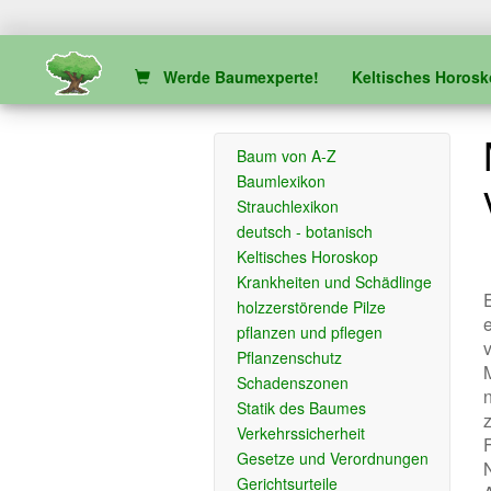
Werde Baumexperte!
Keltisches Horos
Baum von A-Z
Baumlexikon
Strauchlexikon
deutsch - botanisch
Keltisches Horoskop
Krankheiten und Schädlinge
holzzerstörende Pilze
e
pflanzen und pflegen
Pflanzenschutz
Schadenszonen
Statik des Baumes
Verkehrssicherheit
Gesetze und Verordnungen
N
Gerichtsurteile