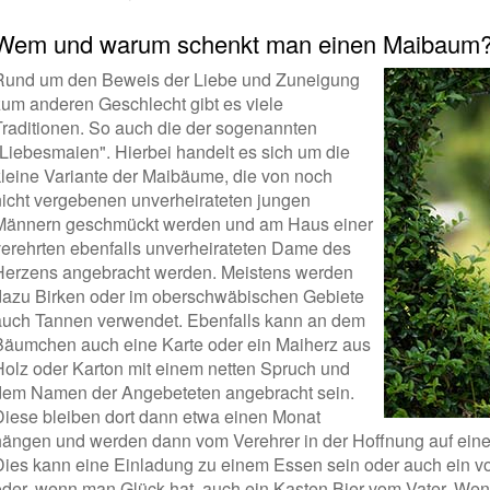
Wem und warum schenkt man einen Maibaum
Rund um den Beweis der Liebe und Zuneigung
zum anderen Geschlecht gibt es viele
Traditionen. So auch die der sogenannten
"Liebesmaien". Hierbei handelt es sich um die
kleine Variante der Maibäume, die von noch
nicht vergebenen unverheirateten jungen
Männern geschmückt werden und am Haus einer
verehrten ebenfalls unverheirateten Dame des
Herzens angebracht werden. Meistens werden
dazu Birken oder im oberschwäbischen Gebiete
auch Tannen verwendet. Ebenfalls kann an dem
Bäumchen auch eine Karte oder ein Maiherz aus
Holz oder Karton mit einem netten Spruch und
dem Namen der Angebeteten angebracht sein.
Diese bleiben dort dann etwa einen Monat
hängen und werden dann vom Verehrer in der Hoffnung auf eine 
Dies kann eine Einladung zu einem Essen sein oder auch ein v
oder, wenn man Glück hat, auch ein Kasten Bier vom Vater. Wen