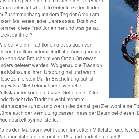
Ausführung von einem am Dach einer verehrten
Dame befestigt wird. Die Feierlichkeiten finden
im Zusammenhang mit dem Tag der Arbeit am
ersten Mai eines jeden Jahres statt. Doch wo
kommen diese Traditionen her und was genau
teckt dahinter?
Wie bei vielen Traditionen gibt es auch von
dieser Tradition unterschiedliche Auslegungen.
So kann das Brauchtum von Ort zu Ort etwas
anders gefeiert werden. Wo genau die Tradition
des Maibaums ihren Ursprung hat und wann
iese zum ersten Mal in Erscheinung trat ist
ungewiss. Nicht einmal professionelle
Volkskundler konnten dieses Geheimnis lüften.
Jedoch geht die Tradition wohl mehrere
Jahrhunderte zurück und war in der damaligen Zeit wohl eine Fo
würde auch der Vermutung passen, dass der Baum bei diesem 
ruchtbarkeit symbolisierte.
Da es den Maibaum wohl schon im späten Mittelalter gab ist diese
Weihnachtsbaum, der erst im 16. Jahrhundert auftaucht!