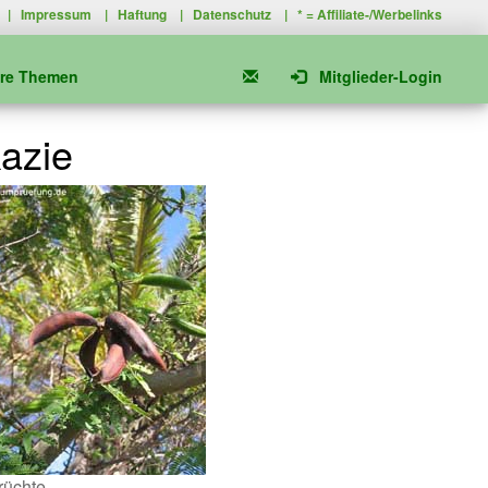
|
Impressum
|
Haftung
|
Datenschutz
| * =
Affiliate-/Werbelinks
ere Themen
Mitglieder-Login
azie
rüchte