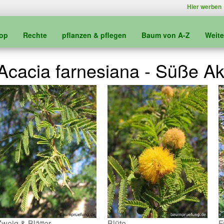
Hier werben
kop
Rechte
pflanzen & pflegen
Baum von A-Z
Weit
Acacia farnesiana - Süße Ak
Zweig & Blätter
Blüte
F