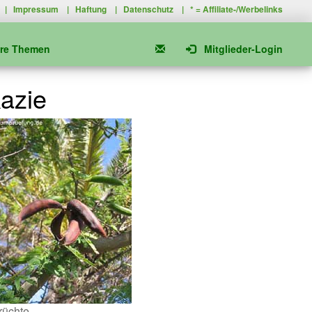
|
Impressum
|
Haftung
|
Datenschutz
| * =
Affiliate-/Werbelinks
ere Themen
Mitglieder-Login
azie
rüchte