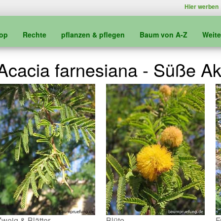
Hier werben
kop
Rechte
pflanzen & pflegen
Baum von A-Z
Weit
Acacia farnesiana - Süße Ak
Zweig & Blätter
Blüte
F