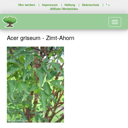
Hier werben
|
Impressum
|
Haftung
|
Datenschutz
| * =
Affiliate-/Werbelinks
Toggle 
Acer griseum - Zimt-Ahorn