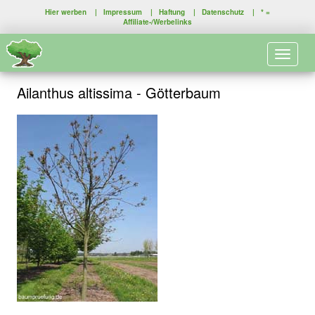
Hier werben
|
Impressum
|
Haftung
|
Datenschutz
| * =
Affiliate-/Werbelinks
Toggle 
Ailanthus altissima - Götterbaum