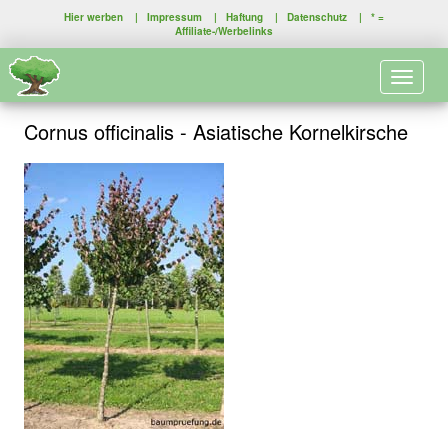
Hier werben
|
Impressum
|
Haftung
|
Datenschutz
| * =
Affiliate-/Werbelinks
Toggle 
Cornus officinalis - Asiatische Kornelkirsche