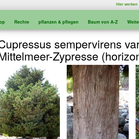
Hier werben
kop
Rechte
pflanzen & pflegen
Baum von A-Z
Weit
Cupressus sempervirens var. 
Mittelmeer-Zypresse (horizon