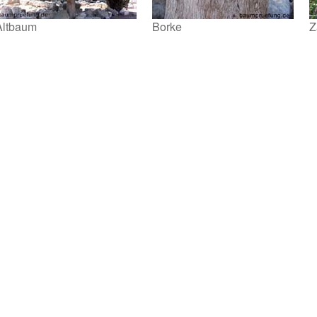
Altbaum
Borke
Z