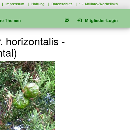
|
Impressum
|
Haftung
|
Datenschutz
| * =
Affiliate-/Werbelinks
ere Themen
Mitglieder-Login
horizontalis -
tal)