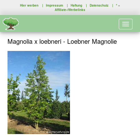
Hier werben
|
Impressum
|
Haftung
|
Datenschutz
| * =
Affiliate-/Werbelinks
Toggle 
Magnolia x loebneri - Loebner Magnolie