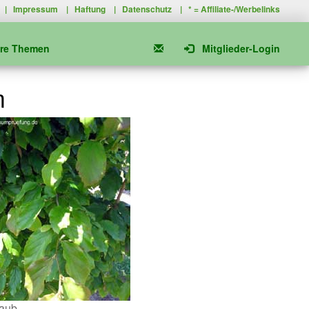
|
Impressum
|
Haftung
|
Datenschutz
| * =
Affiliate-/Werbelinks
ere Themen
Mitglieder-Login
m
aub