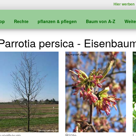
Hier werben
kop
Rechte
pflanzen & pflegen
Baum von A-Z
Weit
Parrotia persica - Eisenbau
Jungbaum
Blüte
L