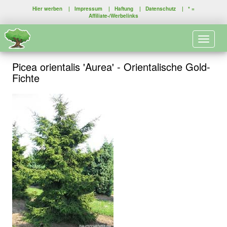
Hier werben
|
Impressum
|
Haftung
|
Datenschutz
| * =
Affiliate-/Werbelinks
Toggle 
Picea orientalis 'Aurea' - Orientalische Gold-
Fichte