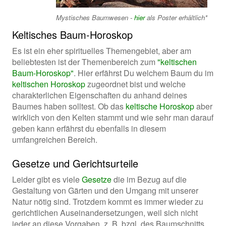
Mystisches Baumwesen -
hier
als Poster erhältlich*
Keltisches Baum-Horoskop
Es ist ein eher spirituelles Themengebiet, aber am
beliebtesten ist der Themenbereich zum
"keltischen
Baum-Horoskop"
. Hier erfährst Du welchem Baum du im
keltischen Horoskop
zugeordnet bist und welche
charakterlichen Eigenschaften du anhand deines
Baumes haben solltest. Ob das
keltische Horoskop
aber
wirklich von den Kelten stammt und wie sehr man darauf
geben kann erfährst du ebenfalls in diesem
umfangreichen Bereich.
Gesetze und Gerichtsurteile
Leider gibt es viele
Gesetze
die im Bezug auf die
Gestaltung von Gärten und den Umgang mit unserer
Natur nötig sind. Trotzdem kommt es immer wieder zu
gerichtlichen Auseinandersetzungen, weil sich nicht
jeder an diese Vorgaben, z. B. bzgl. des Baumschnitts