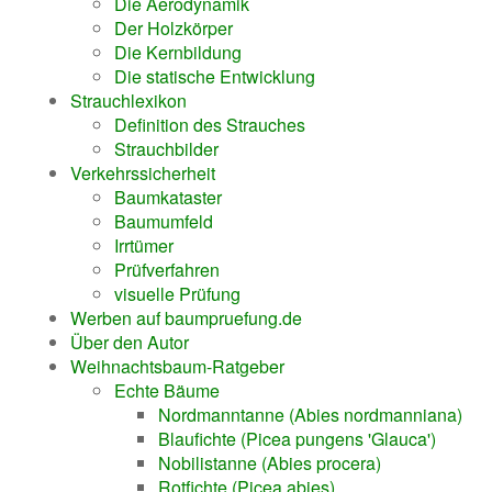
Die Aerodynamik
Der Holzkörper
Die Kernbildung
Die statische Entwicklung
Strauchlexikon
Definition des Strauches
Strauchbilder
Verkehrssicherheit
Baumkataster
Baumumfeld
Irrtümer
Prüfverfahren
visuelle Prüfung
Werben auf baumpruefung.de
Über den Autor
Weihnachtsbaum-Ratgeber
Echte Bäume
Nordmanntanne (Abies nordmanniana)
Blaufichte (Picea pungens 'Glauca')
Nobilistanne (Abies procera)
Rotfichte (Picea abies)