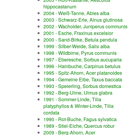
hippocastanum
2004 - Weiß-Tanne, Abies alba
2003 - Schwarz-Erle, Alnus glutinosa
2002 - Wacholder, Juniperus communis
2001 - Esche, Fraxinus excelsior
2000 - Sand-Birke, Betula pendula
1999 - Silber-Weide, Salix alba
1998 - Wildbirne, Pyrus communis
1997 - Eberesche, Sorbus aucuparia
1996 - Hainbuche, Carpinus betulus
1995 - Spitz-Ahorn, Acer platanoides
1994 - Gemeine Eibe, Taxus baccata
1993 - Speierling, Sorbus domestica
1992 - Berg-Ulme, Ulmus glabra
1991 - Sommer-Linde, Tilia
platyphyllos & Winter-Linde, Tilia
cordata
1990 - Rot-Buche, Fagus sylvatica
1989 - Stiel-Eiche, Quercus robur
2009 - Berg-Ahorn, Acer