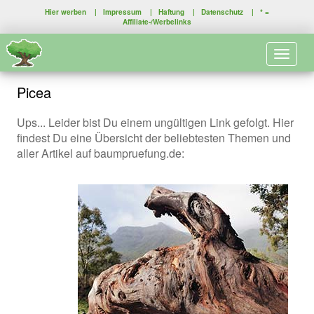
Hier werben
|
Impressum
|
Haftung
|
Datenschutz
| * =
Affiliate-/Werbelinks
Toggle 
Picea
Ups... Leider bist Du einem ungültigen Link gefolgt. Hier
findest Du eine Übersicht der beliebtesten Themen und
aller Artikel auf baumpruefung.de: