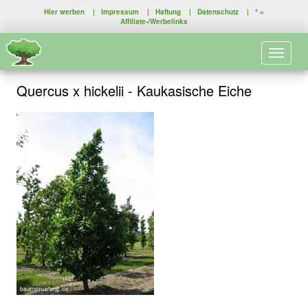
Hier werben
|
Impressum
|
Haftung
|
Datenschutz
| * =
Affiliate-/Werbelinks
Toggle 
Quercus x hickelii - Kaukasische Eiche