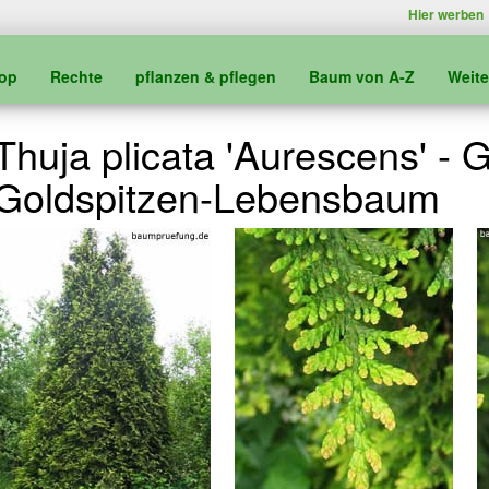
Hier werben
kop
Rechte
pflanzen & pflegen
Baum von A-Z
Weit
Thuja plicata 'Aurescens' - 
Goldspitzen-Lebensbaum