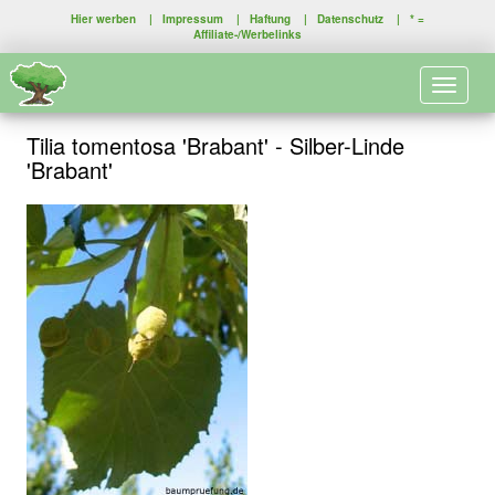
Hier werben
|
Impressum
|
Haftung
|
Datenschutz
| * =
Affiliate-/Werbelinks
Toggle 
Tilia tomentosa 'Brabant' - Silber-Linde
'Brabant'