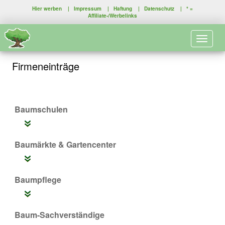
Hier werben
|
Impressum
|
Haftung
|
Datenschutz
| * =
Affiliate-/Werbelinks
Toggle 
Firmeneinträge
Baumschulen
Baumärkte & Gartencenter
Baumpflege
Baum-Sachverständige