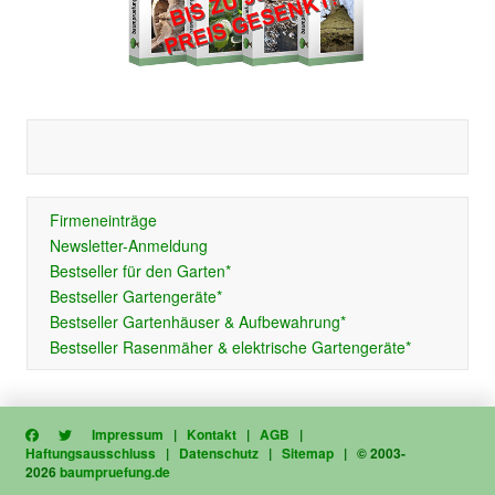
Firmeneinträge
Newsletter-Anmeldung
Bestseller für den Garten*
Bestseller Gartengeräte*
Bestseller Gartenhäuser & Aufbewahrung*
Bestseller Rasenmäher & elektrische Gartengeräte*
Impressum
|
Kontakt
|
AGB
|
Haftungsausschluss
|
Datenschutz
|
Sitemap
| © 2003-
2026
baumpruefung.de