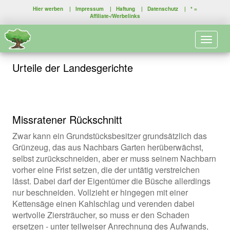
Hier werben
|
Impressum
|
Haftung
|
Datenschutz
| * =
Affiliate-/Werbelinks
Toggle 
Urteile der Landesgerichte
Missratener Rückschnitt
Zwar kann ein Grundstücksbesitzer grundsätzlich das
Grünzeug, das aus Nachbars Garten herüberwächst,
selbst zurückschneiden, aber er muss seinem Nachbarn
vorher eine Frist setzen, die der untätig verstreichen
lässt. Dabei darf der Eigentümer die Büsche allerdings
nur beschneiden. Vollzieht er hingegen mit einer
Kettensäge einen Kahlschlag und verenden dabei
wertvolle Ziersträucher, so muss er den Schaden
ersetzen - unter teilweiser Anrechnung des Aufwands,