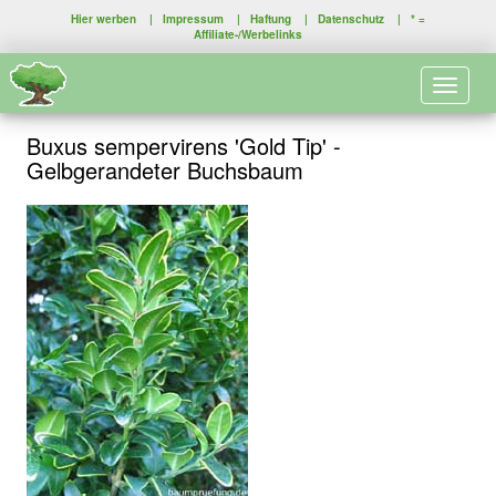
Hier werben
|
Impressum
|
Haftung
|
Datenschutz
| * =
Affiliate-/Werbelinks
Toggle 
Buxus sempervirens 'Gold Tip' -
Gelbgerandeter Buchsbaum