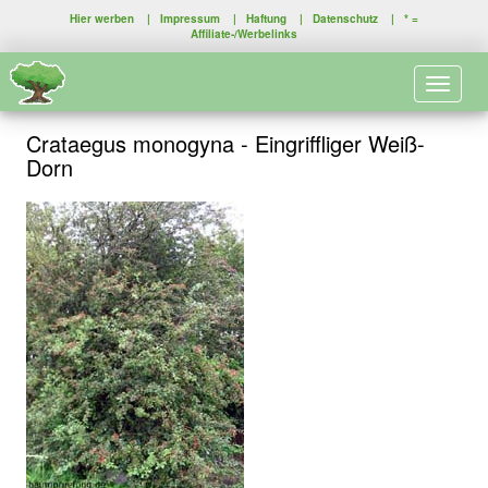
Hier werben
|
Impressum
|
Haftung
|
Datenschutz
| * =
Affiliate-/Werbelinks
Toggle 
Crataegus monogyna - Eingriffliger Weiß-
Dorn