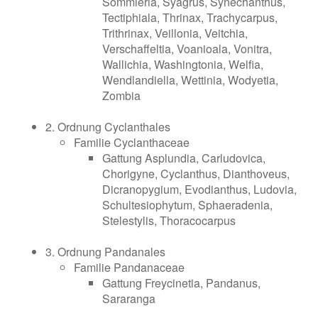
Sommieria, Syagrus, Synechanthus,
Tectiphiala, Thrinax, Trachycarpus,
Trithrinax, Veillonia, Veitchia,
Verschaffeltia, Voanioala, Vonitra,
Wallichia, Washingtonia, Welfia,
Wendlandiella, Wettinia, Wodyetia,
Zombia
2. Ordnung Cyclanthales
Familie Cyclanthaceae
Gattung Asplundia, Carludovica,
Chorigyne, Cyclanthus, Dianthoveus,
Dicranopygium, Evodianthus, Ludovia,
Schultesiophytum, Sphaeradenia,
Stelestylis, Thoracocarpus
3. Ordnung Pandanales
Familie Pandanaceae
Gattung Freycinetia, Pandanus,
Sararanga