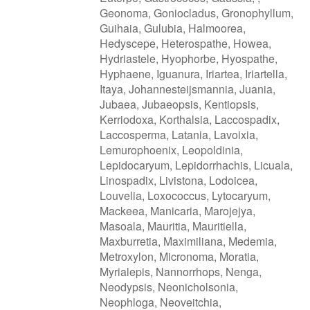
Geonoma, Goniocladus, Gronophyllum,
Guihaia, Gulubia, Halmoorea,
Hedyscepe, Heterospathe, Howea,
Hydriastele, Hyophorbe, Hyospathe,
Hyphaene, Iguanura, Iriartea, Iriartella,
Itaya, Johannesteijsmannia, Juania,
Jubaea, Jubaeopsis, Kentiopsis,
Kerriodoxa, Korthalsia, Laccospadix,
Laccosperma, Latania, Lavoixia,
Lemurophoenix, Leopoldinia,
Lepidocaryum, Lepidorrhachis, Licuala,
Linospadix, Livistona, Lodoicea,
Louvelia, Loxococcus, Lytocaryum,
Mackeea, Manicaria, Marojejya,
Masoala, Mauritia, Mauritiella,
Maxburretia, Maximiliana, Medemia,
Metroxylon, Micronoma, Moratia,
Myrialepis, Nannorrhops, Nenga,
Neodypsis, Neonicholsonia,
Neophloga, Neoveitchia,