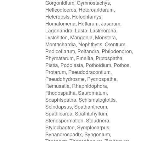
Gorgonidium, Gymnostachys,
Helicodiceros, Heteroaridarum,
Heteropsis, Holochlamys,
Homalomena, Hottarum, Jasarum,
Lagenandra, Lasia, Lasimorpha,
Lysichiton, Mangonia, Monstera,
Montrichardia, Nephthytis, Orontium,
Pedicellarum, Peltandra, Philodendron,
Phymatarum, Pinellia, Piptospatha,
Pistia, Podolasia, Pothoidium, Pothos,
Protarum, Pseudodracontium,
Pseudohydrosme, Pycnospatha,
Remusatia, Rhaphidophora,
Rhodospatha, Sauromatum,
Scaphispatha, Schismatoglottis,
Scindapsus, Spathantheum,
Spathicarpa, Spathiphyllum,
Stenospermation, Steudnera,
Stylochaeton, Symplocarpus,
Synandrospadix, Syngonium,