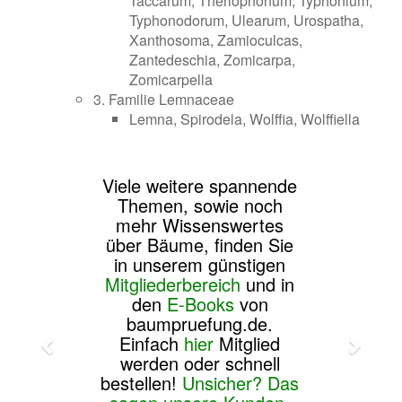
Taccarum, Theriophonum, Typhonium,
Typhonodorum, Ulearum, Urospatha,
Xanthosoma, Zamioculcas,
Zantedeschia, Zomicarpa,
Zomicarpella
3. Familie Lemnaceae
Lemna, Spirodela, Wolffia, Wolffiella
Viele weitere spannende
Themen, sowie noch
mehr Wissenswertes
über Bäume, finden Sie
in unserem günstigen
Mitgliederbereich
und in
den
E-Books
von
baumpruefung.de.
Einfach
hier
Mitglied
werden oder schnell
bestellen!
Unsicher? Das