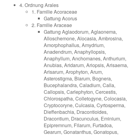
4. Ordnung Arales
1. Familie Acoraceae
Gattung Acorus
2. Familie Araceae
Gattung Aglaodorum, Aglaonema,
Alloschemone, Alocasia, Ambrosina,
Amorphophallus, Amydrium,
Anadendrum, Anaphyllopsis,
Anaphyllum, Anchomanes, Anthurium,
Anubias, Aridarum, Ariopsis, Arisaema,
Arisarum, Arophyton, Arum,
Asterostigma, Biarum, Bognera,
Bucephalandra, Caladium, Calla,
Callopsis, Carlephyton, Cercestis,
Chlorospatha, Colletogyne, Colocasia,
Cryptocoryne, Culcasia, Cyrtosperma,
Dieffenbachia, Dracontioides,
Dracontium, Dracunculus, Eminium,
Epipremnum, Filarum, Furtadoa,
Gearum, Gonatanthus, Gonatopus,