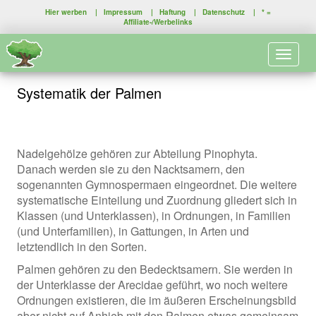
Hier werben
|
Impressum
|
Haftung
|
Datenschutz
| * =
Affiliate-/Werbelinks
Toggle 
Systematik der Palmen
Nadelgehölze gehören zur Abteilung Pinophyta.
Danach werden sie zu den Nacktsamern, den
sogenannten Gymnospermaen eingeordnet. Die weitere
systematische Einteilung und Zuordnung gliedert sich in
Klassen (und Unterklassen), in Ordnungen, in Familien
(und Unterfamilien), in Gattungen, in Arten und
letztendlich in den Sorten.
Palmen gehören zu den Bedecktsamern. Sie werden in
der Unterklasse der Arecidae geführt, wo noch weitere
Ordnungen existieren, die im äußeren Erscheinungsbild
aber nicht auf Anhieb mit den Palmen etwas gemeinsam