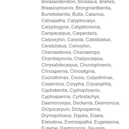
Borassodendron, Borassus, Brahea,
Brassiophoenix, Brongniartikentia,
Burretiokentia, Butia, Calamus,
Calospatha, Calyptrocalyx,
Calyptrogyne, Calyptronoma,
Campecarpus, Carpentaria,
Carpoxylon, Caryota, Catoblastus,
Ceratolobus, Ceroxylon,
Chamaedorea, Chamaerops,
Chambeyronia, Chelyocarpus,
Chrysalidocarpus, Chuniophoenix,
Clinosperma, Clinostigma,
Coccothrinax, Cocos, Colpothrinax,
Copernicia, Corypha, Cryosophila,
Cyphokentia, Cyphophoenix,
Cyphosperma, Cyrtostachys,
Daemonorops, Deckenia, Desmoncus,
Dictyocaryum, Dictyosperma,
Drymophloeus, Dypsis, Elaeis,
Eleiodoxa, Eremospatha, Eugeissona,
Euterpe, Gastrococos, Gaussia, ,