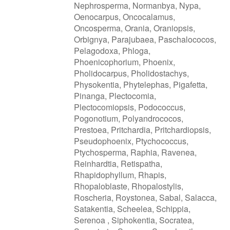
Nephrosperma, Normanbya, Nypa,
Oenocarpus, Oncocalamus,
Oncosperma, Orania, Oraniopsis,
Orbignya, Parajubaea, Paschalococos,
Pelagodoxa, Phloga,
Phoenicophorium, Phoenix,
Pholidocarpus, Pholidostachys,
Physokentia, Phytelephas, Pigafetta,
Pinanga, Plectocomia,
Plectocomiopsis, Podococcus,
Pogonotium, Polyandrococos,
Prestoea, Pritchardia, Pritchardiopsis,
Pseudophoenix, Ptychococcus,
Ptychosperma, Raphia, Ravenea,
Reinhardtia, Retispatha,
Rhapidophyllum, Rhapis,
Rhopaloblaste, Rhopalostylis,
Roscheria, Roystonea, Sabal, Salacca,
Satakentia, Scheelea, Schippia,
Serenoa , Siphokentia, Socratea,