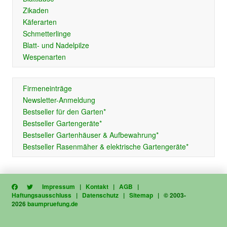
Zikaden
Käferarten
Schmetterlinge
Blatt- und Nadelpilze
Wespenarten
Firmeneinträge
Newsletter-Anmeldung
Bestseller für den Garten*
Bestseller Gartengeräte*
Bestseller Gartenhäuser & Aufbewahrung*
Bestseller Rasenmäher & elektrische Gartengeräte*
Impressum
|
Kontakt
|
AGB
|
Haftungsausschluss
|
Datenschutz
|
Sitemap
| © 2003-
2026
baumpruefung.de