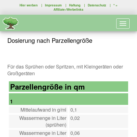
Hier werben
|
Impressum
|
Haftung
|
Datenschutz
| * =
Affiliate-/Werbelinks
Toggle 
Dosierung nach Parzellengröße
Für das Sprühen oder Spritzen, mit Kleingeräten oder
Großgeräten
Parzellengröße in qm
1
Mittelaufwand in g/ml
0,1
Wassermenge in Liter
0,02
(sprühen)
Wassermenge in Liter
0,06