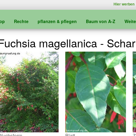
Hier werben
kop
Rechte
pflanzen & pflegen
Baum von A-Z
Weit
Fuchsia magellanica - Schar
Wuchsform
Blatt
Z