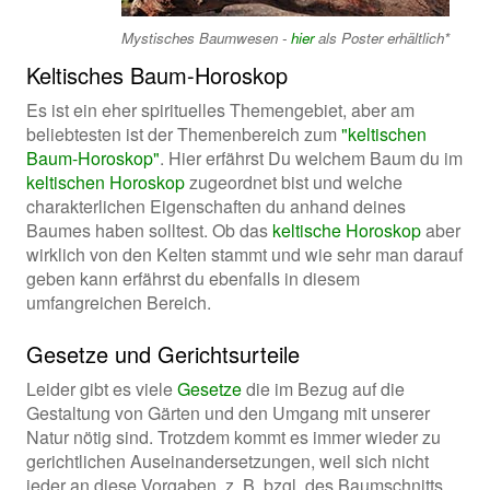
Mystisches Baumwesen -
hier
als Poster erhältlich*
Keltisches Baum-Horoskop
Es ist ein eher spirituelles Themengebiet, aber am
beliebtesten ist der Themenbereich zum
"keltischen
Baum-Horoskop"
. Hier erfährst Du welchem Baum du im
keltischen Horoskop
zugeordnet bist und welche
charakterlichen Eigenschaften du anhand deines
Baumes haben solltest. Ob das
keltische Horoskop
aber
wirklich von den Kelten stammt und wie sehr man darauf
geben kann erfährst du ebenfalls in diesem
umfangreichen Bereich.
Gesetze und Gerichtsurteile
Leider gibt es viele
Gesetze
die im Bezug auf die
Gestaltung von Gärten und den Umgang mit unserer
Natur nötig sind. Trotzdem kommt es immer wieder zu
gerichtlichen Auseinandersetzungen, weil sich nicht
jeder an diese Vorgaben, z. B. bzgl. des Baumschnitts