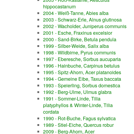
hippocastanum
2004 - Weiß-Tanne, Abies alba
2003 - Schwarz-Erle, Alnus glutinosa
2002 - Wacholder, Juniperus communis
2001 - Esche, Fraxinus excelsior
2000 - Sand-Birke, Betula pendula
1999 - Silber-Weide, Salix alba
1998 - Wildbirne, Pyrus communis
1997 - Eberesche, Sorbus aucuparia
1996 - Hainbuche, Carpinus betulus
1995 - Spitz-Ahorn, Acer platanoides
1994 - Gemeine Eibe, Taxus baccata
1993 - Speierling, Sorbus domestica
1992 - Berg-Ulme, Ulmus glabra
1991 - Sommer-Linde, Tilia
platyphyllos & Winter-Linde, Tilia
cordata
1990 - Rot-Buche, Fagus sylvatica
1989 - Stiel-Eiche, Quercus robur
2009 - Berg-Ahorn, Acer