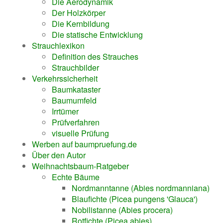
Die Aerodynamik
Der Holzkörper
Die Kernbildung
Die statische Entwicklung
Strauchlexikon
Definition des Strauches
Strauchbilder
Verkehrssicherheit
Baumkataster
Baumumfeld
Irrtümer
Prüfverfahren
visuelle Prüfung
Werben auf baumpruefung.de
Über den Autor
Weihnachtsbaum-Ratgeber
Echte Bäume
Nordmanntanne (Abies nordmanniana)
Blaufichte (Picea pungens 'Glauca')
Nobilistanne (Abies procera)
Rotfichte (Picea abies)