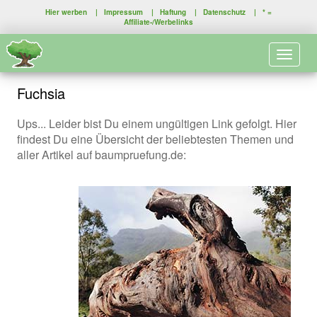
Hier werben
|
Impressum
|
Haftung
|
Datenschutz
| * =
Affiliate-/Werbelinks
Toggle 
Fuchsia
Ups... Leider bist Du einem ungültigen Link gefolgt. Hier
findest Du eine Übersicht der beliebtesten Themen und
aller Artikel auf baumpruefung.de: