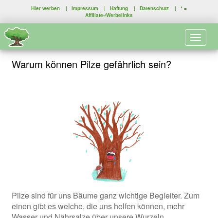
Hier werben
|
Impressum
|
Haftung
|
Datenschutz
| * =
Affiliate-/Werbelinks
Toggle 
Warum können Pilze gefährlich sein?
Pilze sind für uns Bäume ganz wichtige Begleiter. Zum
einen gibt es welche, die uns helfen können, mehr
Wasser und Nährsalze über unsere Wurzeln