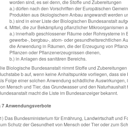
worden sind, es sei denn, die Stoffe und Zubereitungen
a.) dürfen nach den Vorschriften der Europäischen Gemein
Produkten aus ökologischem Anbau angewandt werden u
b.) sind in einer Liste der Biologischen Bundesanstalt aufge
Mittel, die zur Bekämpfung pflanzlicher Mikroorganismen
a.) innerhalb geschlossener Räume oder Rohrsysteme in B
gewerbe-, bergbau-, atom- oder gesundheitsrechtlichen Aufsi
die Anwendung in Räumen, die der Erzeugung von Pflanz
Pflanzen oder Pflanzenerzeugnissen dienen,
b.) in Anlagen des sanitären Bereichs.
Die Biologische Bundesanstalt nimmt Stoffe und Zubereitungen in
Buchstabe b auf, wenn keine Anhaltspunkte vorliegen, dass si
als Folge einer solchen Anwendung schädliche Auswirkungen, 
von Mensch und Tier, das Grundwasser und den Naturhaushalt 
Bundesanstalt macht die Liste im Bundesanzeiger bekannt.
§ 7 Anwendungsverbote
(1) Das Bundesministerium für Ernährung, Landwirtschaft und Fo
zum Schutz der Gesundheit von Mensch oder Tier oder zum Schu