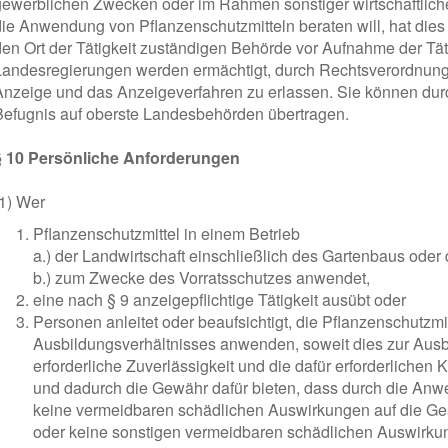
gewerblichen Zwecken oder im Rahmen sonstiger wirtschaftlic
die Anwendung von Pflanzenschutzmitteln beraten will, hat dies d
den Ort der Tätigkeit zuständigen Behörde vor Aufnahme der Tät
Landesregierungen werden ermächtigt, durch Rechtsverordnung 
Anzeige und das Anzeigeverfahren zu erlassen. Sie können du
Befugnis auf oberste Landesbehörden übertragen.
§ 10 Persönliche Anforderungen
(1) Wer
Pflanzenschutzmittel in einem Betrieb
a.) der Landwirtschaft einschließlich des Gartenbaus oder 
b.) zum Zwecke des Vorratsschutzes anwendet,
eine nach § 9 anzeigepflichtige Tätigkeit ausübt oder
Personen anleitet oder beaufsichtigt, die Pflanzenschutzm
Ausbildungsverhältnisses anwenden, soweit dies zur Ausbi
erforderliche Zuverlässigkeit und die dafür erforderlichen
und dadurch die Gewähr dafür bieten, dass durch die Anw
keine vermeidbaren schädlichen Auswirkungen auf die Ge
oder keine sonstigen vermeidbaren schädlichen Auswirku