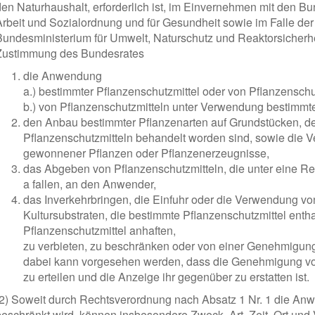
den Naturhaushalt, erforderlich ist, im Einvernehmen mit den Bun
Arbeit und Sozialordnung und für Gesundheit sowie im Falle d
Bundesministerium für Umwelt, Naturschutz und Reaktorsicherh
Zustimmung des Bundesrates
die Anwendung
a.) bestimmter Pflanzenschutzmittel oder von Pflanzenschu
b.) von Pflanzenschutzmitteln unter Verwendung bestimmte
den Anbau bestimmter Pflanzenarten auf Grundstücken, d
Pflanzenschutzmitteln behandelt worden sind, sowie die 
gewonnener Pflanzen oder Pflanzenerzeugnisse,
das Abgeben von Pflanzenschutzmitteln, die unter eine
a fallen, an den Anwender,
das Inverkehrbringen, die Einfuhr oder die Verwendung vo
Kultursubstraten, die bestimmte Pflanzenschutzmittel ent
Pflanzenschutzmittel anhaften,
zu verbieten, zu beschränken oder von einer Genehmigu
dabei kann vorgesehen werden, dass die Genehmigung vo
zu erteilen und die Anzeige ihr gegenüber zu erstatten ist.
(2) Soweit durch Rechtsverordnung nach Absatz 1 Nr. 1 die An
beschränkt wird, können insbesondere Zweck, Art, Zeit, Ort un