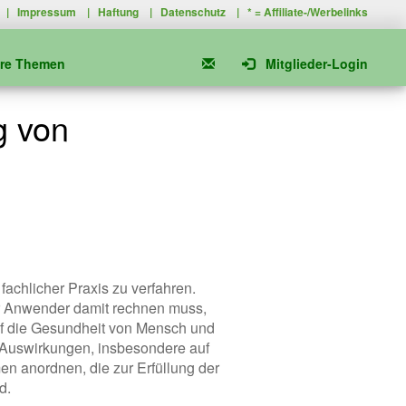
|
Impressum
|
Haftung
|
Datenschutz
| * =
Affiliate-/Werbelinks
ere Themen
Mitglieder-Login
g von
fachlicher Praxis zu verfahren.
er Anwender damit rechnen muss,
uf die Gesundheit von Mensch und
 Auswirkungen, insbesondere auf
n anordnen, die zur Erfüllung der
d.