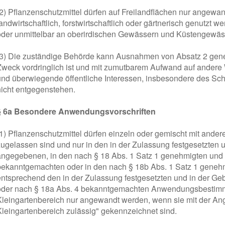
(2) Pflanzenschutzmittel dürfen auf Freilandflächen nur angewa
andwirtschaftlich, forstwirtschaftlich oder gärtnerisch genutzt w
oder unmittelbar an oberirdischen Gewässern und Küstengewä
(3) Die zuständige Behörde kann Ausnahmen von Absatz 2 gen
Zweck vordringlich ist und mit zumutbarem Aufwand auf andere 
und überwiegende öffentliche Interessen, insbesondere des Sch
nicht entgegenstehen.
§ 6a Besondere Anwendungsvorschriften
(1) Pflanzenschutzmittel dürfen einzeln oder gemischt mit and
zugelassen sind und nur in den in der Zulassung festgesetzten 
angegebenen, in den nach § 18 Abs. 1 Satz 1 genehmigten und 
bekanntgemachten oder in den nach § 18b Abs. 1 Satz 1 gene
entsprechend den in der Zulassung festgesetzten und in der 
oder nach § 18a Abs. 4 bekanntgemachten Anwendungsbestimm
Kleingartenbereich nur angewandt werden, wenn sie mit der 
Kleingartenbereich zulässig" gekennzeichnet sind.