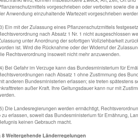
Pflanzenschutzmittels vorgeschrieben oder verboten sowie di
der Anwendung einzuhaltende Wartezeit vorgeschrieben werde
(3) Ein mit der Zulassung eines Pflanzenschutzmittels festgese
Rechtsverordnung nach Absatz 1 Nr. 1 nicht ausgeschlossen wer
Zulassung unter Anordnung der sofortigen Vollziehbarkeit zur
worden ist. Wird die Rücknahme oder der Widerruf der Zulassun
die Rechtsverordnung insoweit nicht mehr anzuwenden.
(4) Bei Gefahr im Verzuge kann das Bundesministerium für Ernä
Rechtsverordnungen nach Absatz 1 ohne Zustimmung des Bun
mit anderen Bundesministerien erlassen; sie treten spätestens
Inkrafttreten außer Kraft. Ihre Geltungsdauer kann nur mit Zust
werden.
(5) Die Landesregierungen werden ermächtigt, Rechtsverordnun
b zu erlassen, soweit das Bundesministerium für Ernährung, Lan
Befugnis keinen Gebrauch macht.
§ 8 Weitergehende Länderregelungen