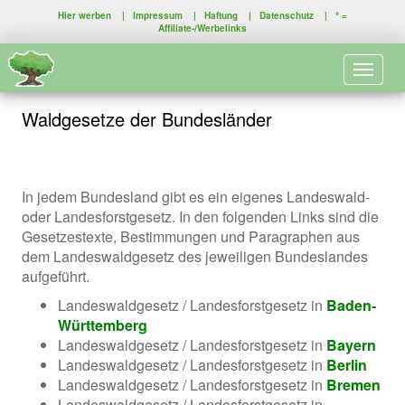
Hier werben
|
Impressum
|
Haftung
|
Datenschutz
| * =
Affiliate-/Werbelinks
Toggle 
Waldgesetze der Bundesländer
In jedem Bundesland gibt es ein eigenes Landeswald-
oder Landesforstgesetz. In den folgenden Links sind die
Gesetzestexte, Bestimmungen und Paragraphen aus
dem Landeswaldgesetz des jeweiligen Bundeslandes
aufgeführt.
Landeswaldgesetz / Landesforstgesetz in
Baden-
Württemberg
Landeswaldgesetz / Landesforstgesetz in
Bayern
Landeswaldgesetz / Landesforstgesetz in
Berlin
Landeswaldgesetz / Landesforstgesetz in
Bremen
Landeswaldgesetz / Landesforstgesetz in