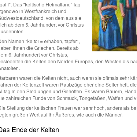
galli". Das "keltische Heimatland" lag
irgendwo in Westfrankreich und
Südwestdeutschland, von dem aus sie
sich ab dem 5. Jahrhundert vor Christus
ausdehnten.
Den Namen "keltoi = erhaben, tapfer",
gaben ihnen die Griechen. Bereits ab
dem 6. Jahrhundert vor Christus,
besiedelten die Kelten den Norden Europas, den Westen bis na
Anatolien.
Barbaren waren die Kelten nicht, auch wenn sie oftmals sehr kä
Jahren der Keltenzeit waren Raubzüge eher eine Seltenheit, di
Alltag in den Siedlungen und Gehöften. Es waren Bauern, Händ
die zahlreichen Funde von Schmuck, Tongefäßen, Waffen und vi
Die Stellung der keltischen Frauen war sehr hoch, anders als b
legten großen Wert auf ihr Äußeres, wie auch die Männer.
Das Ende der Kelten