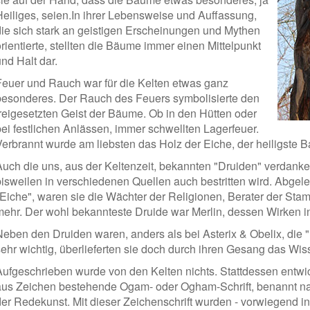
Heiliges, seien.In ihrer Lebensweise und Auffassung,
die sich stark an geistigen Erscheinungen und Mythen
rientierte, stellten die Bäume immer einen Mittelpunkt
nd Halt dar.
Feuer und Rauch war für die Kelten etwas ganz
besonderes. Der Rauch des Feuers symbolisierte den
freigesetzten Geist der Bäume. Ob in den Hütten oder
bei festlichen Anlässen, immer schwellten Lagerfeuer.
Verbrannt wurde am liebsten das Holz der Eiche, der heiligste 
Auch die uns, aus der Keltenzeit, bekannten "Druiden" verdank
bisweilen in verschiedenen Quellen auch bestritten wird. Abgelei
"Eiche", waren sie die Wächter der Religionen, Berater der Sta
mehr. Der wohl bekannteste Druide war Merlin, dessen Wirken in
Neben den Druiden waren, anders als bei Asterix & Obelix, die 
sehr wichtig, überlieferten sie doch durch ihren Gesang das Wi
Aufgeschrieben wurde von den Kelten nichts. Stattdessen entwick
aus Zeichen bestehende Ogam- oder Ogham-Schrift, benannt na
der Redekunst. Mit dieser Zeichenschrift wurden - vorwiegend in