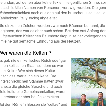
gefunden, auf denen aber keine Texte im eigentlichen Sinne, so
ausschließlich Namen von Personen, verewigt wurden. Die genu
Wahrscheinlichkeit nach aus den auf den britischen Inseln seit d
ählhölzern (tally sticks) abgeleitet.
Die einzelnen Zeichen werden zwar nach Bäumen benannt, die 
beginnen, das war es aber auch schon. Bei dem erst Anfang der
aufgetauchten Keltischen Baumhoroskop in seiner vorliegenden 
um eine gut gemachte Erfindung aus der Neuzeit.
Wer waren die Kelten ?
Es gab nie ein keltisches Reich oder gar
einen keltischen Staat, sondern es war
ine Kultur. Wer sich dieser Kultur
anschloss, war auch ein Kelte. Die
unterschiedlichen Stämme hatten zwar
nahezu die gleiche Sprache und auch
viele kulturelle Gemeinsamkeiten, waren
ntereinander aber häufig zerstritten.
Bei den Römern hiessen sie "celtae" und