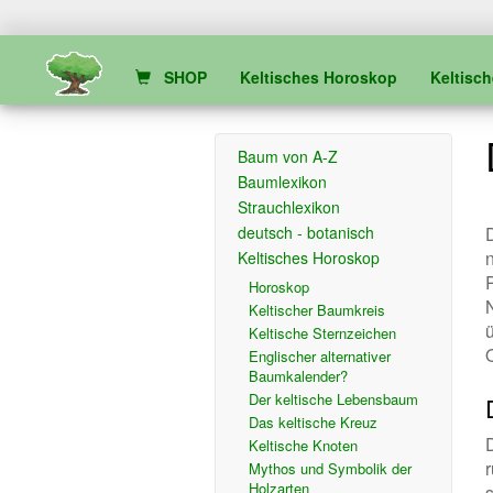
SHOP
Keltisches Horoskop
Keltisc
Baum von A-Z
Baumlexikon
Strauchlexikon
deutsch - botanisch
Keltisches Horoskop
Horoskop
Keltischer Baumkreis
ü
Keltische Sternzeichen
Englischer alternativer
Baumkalender?
Der keltische Lebensbaum
Das keltische Kreuz
Keltische Knoten
Mythos und Symbolik der
Holzarten