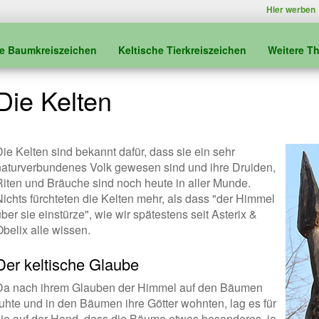
Hier werben
he Baumkreiszeichen
Keltische Tierkreiszeichen
Weitere T
Die Kelten
Die Kelten sind bekannt dafür, dass sie ein sehr
naturverbundenes Volk gewesen sind und ihre Druiden,
Riten und Bräuche sind noch heute in aller Munde.
Nichts fürchteten die Kelten mehr, als dass "der Himmel
ber sie einstürze", wie wir spätestens seit Asterix &
Obelix alle wissen.
Der keltische Glaube
Da nach ihrem Glauben der Himmel auf den Bäumen
ruhte und in den Bäumen ihre Götter wohnten, lag es für
sie auf der Hand, dass die Bäume etwas besonderes, ja