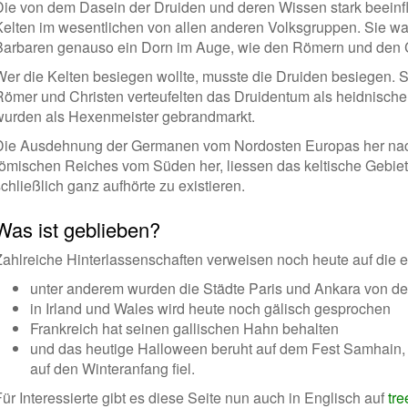
Die von dem Dasein der Druiden und deren Wissen stark beeinflu
Kelten im wesentlichen von allen anderen Volksgruppen. Sie 
Barbaren genauso ein Dorn im Auge, wie den Römern und den C
Wer die Kelten besiegen wollte, musste die Druiden besiegen. 
Römer und Christen verteufelten das Druidentum als heidnisch
wurden als Hexenmeister gebrandmarkt.
Die Ausdehnung der Germanen vom Nordosten Europas her nac
römischen Reiches vom Süden her, liessen das keltische Gebiet
chließlich ganz aufhörte zu existieren.
Was ist geblieben?
Zahlreiche Hinterlassenschaften verweisen noch heute auf die ei
unter anderem wurden die Städte Paris und Ankara von de
in Irland und Wales wird heute noch gälisch gesprochen
Frankreich hat seinen gallischen Hahn behalten
und das heutige Halloween beruht auf dem Fest Samhain,
auf den Winteranfang fiel.
ür Interessierte gibt es diese Seite nun auch in Englisch auf
tr