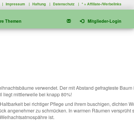
|
Impressum
|
Haftung
|
Datenschutz
| * =
Affiliate-/Werbelinks
ere Themen
Mitglieder-Login
ihnachtsbäume verwendet. Der mit Abstand gefragteste Baum i
il liegt mittlerweile bei knapp 80%!
altbarkeit bei richtiger Pflege und ihrem buschigen, dichten W
tück angenehmer zu schmücken. In warmen Räumen versprüht s
r Weihachtsatmospähre ist.