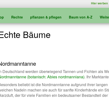
Hier werben
kop
Rechte
pflanzen & pflegen
Baum von A-Z
Weit
Echte Bäume
Nordmanntanne
In Deutschland werden überwiegend Tannen und Fichten als We
Nordmanntanne (botanisch: Abies nordmanniana)
. Ihr Marktante
Besonders beliebt ist die Nordmanntanne aufgrund ihrer langen H
weichen Nadeln machen sie auch für sanfte Kinderhände ein S
Harzduft, der für viele Familien ein bedeutsamer Bestandteil de