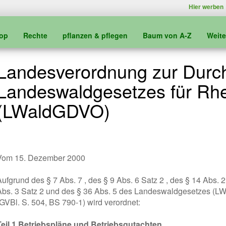
Hier werben
kop
Rechte
pflanzen & pflegen
Baum von A-Z
Weit
Landesverordnung zur Durc
Landeswaldgesetzes für Rhe
(LWaldGDVO)
Vom 15. Dezember 2000
ufgrund des § 7 Abs. 7 , des § 9 Abs. 6 Satz 2 , des § 14 Abs. 2
Abs. 3 Satz 2 und des § 36 Abs. 5 des Landeswaldgesetzes (
(GVBl. S. 504, BS 790-1) wird verordnet:
Teil 1 Betriebspläne und Betriebsgutachten