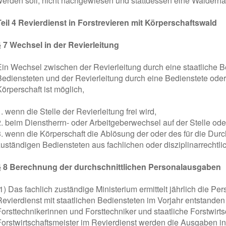
werden soll, nicht nachgewiesen und stattdessen eine Walderhal
Teil 4 Revierdienst in Forstrevieren mit Körperschaftswald
§ 7 Wechsel in der Revierleitung
Ein Wechsel zwischen der Revierleitung durch eine staatliche B
Bediensteten und der Revierleitung durch eine Bedienstete ode
örperschaft ist möglich,
. wenn die Stelle der Revierleitung frei wird,
2. beim Dienstherrn- oder Arbeitgeberwechsel auf der Stelle ode
3. wenn die Körperschaft die Ablösung der oder des für die Durc
zuständigen Bediensteten aus fachlichen oder disziplinarrechtl
§ 8 Berechnung der durchschnittlichen Personalausgaben
1) Das fachlich zuständige Ministerium ermittelt jährlich die Pe
Revierdienst mit staatlichen Bediensteten im Vorjahr entstanden 
Forsttechnikerinnen und Forsttechniker und staatliche Forstwirt
Forstwirtschaftsmeister im Revierdienst werden die Ausgaben in