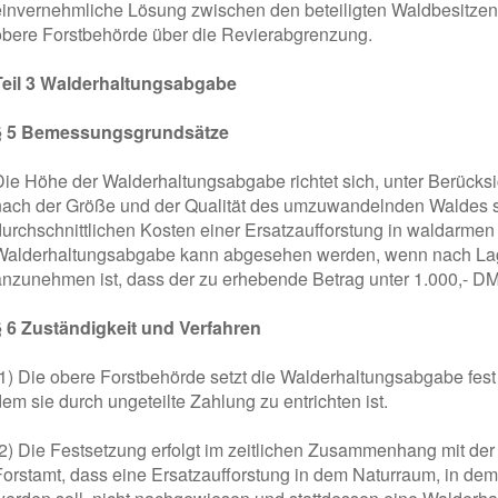
einvernehmliche Lösung zwischen den beteiligten Waldbesitzend
obere Forstbehörde über die Revierabgrenzung.
Teil 3 Walderhaltungsabgabe
§ 5 Bemessungsgrundsätze
Die Höhe der Walderhaltungsabgabe richtet sich, unter Berücks
nach der Größe und der Qualität des umzuwandelnden Waldes s
durchschnittlichen Kosten einer Ersatzaufforstung in waldarme
Walderhaltungsabgabe kann abgesehen werden, wenn nach Lag
anzunehmen ist, dass der zu erhebende Betrag unter 1.000,- D
§ 6 Zuständigkeit und Verfahren
(1) Die obere Forstbehörde setzt die Walderhaltungsabgabe fest
em sie durch ungeteilte Zahlung zu entrichten ist.
(2) Die Festsetzung erfolgt im zeitlichen Zusammenhang mit de
Forstamt, dass eine Ersatzaufforstung in dem Naturraum, in 