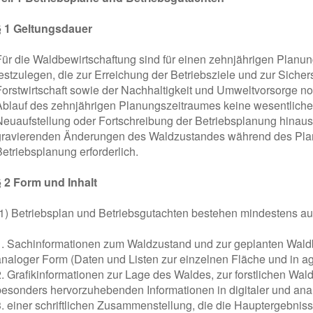
§ 1 Geltungsdauer
Für die Waldbewirtschaftung sind für einen zehnjährigen Plan
festzulegen, die zur Erreichung der Betriebsziele und zur Sich
Forstwirtschaft sowie der Nachhaltigkeit und Umweltvorsorge n
Ablauf des zehnjährigen Planungszeitraumes keine wesentlich
Neuaufstellung oder Fortschreibung der Betriebsplanung hina
gravierenden Änderungen des Waldzustandes während des Plan
Betriebsplanung erforderlich.
§ 2 Form und Inhalt
(1) Betriebsplan und Betriebsgutachten bestehen mindestens au
1. Sachinformationen zum Waldzustand und zur geplanten Waldb
analoger Form (Daten und Listen zur einzelnen Fläche und in ag
. Grafikinformationen zur Lage des Waldes, zur forstlichen Walde
besonders hervorzuhebenden Informationen in digitaler und anal
3. einer schriftlichen Zusammenstellung, die die Hauptergebni