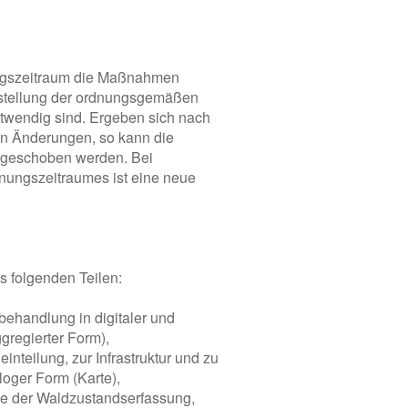
ungszeitraum die Maßnahmen
erstellung der ordnungsgemäßen
otwendig sind. Ergeben sich nach
en Änderungen, so kann die
usgeschoben werden. Bei
ungszeitraumes ist eine neue
s folgenden Teilen:
ehandlung in digitaler und
gregierter Form),
inteilung, zur Infrastruktur und zu
oger Form (Karte),
sse der Waldzustandserfassung,