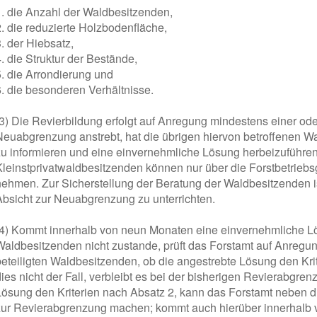
1. die Anzahl der Waldbesitzenden,
2. die reduzierte Holzbodenfläche,
. der Hiebsatz,
. die Struktur der Bestände,
5. die Arrondierung und
6. die besonderen Verhältnisse.
(3) Die Revierbildung erfolgt auf Anregung mindestens einer od
Neuabgrenzung anstrebt, hat die übrigen hiervon betroffenen W
zu informieren und eine einvernehmliche Lösung herbeizuführen.
Kleinstprivatwaldbesitzenden können nur über die Forstbetrieb
nehmen. Zur Sicherstellung der Beratung der Waldbesitzenden ist
Absicht zur Neuabgrenzung zu unterrichten.
(4) Kommt innerhalb von neun Monaten eine einvernehmliche Lö
Waldbesitzenden nicht zustande, prüft das Forstamt auf Anregu
beteiligten Waldbesitzenden, ob die angestrebte Lösung den Krite
ies nicht der Fall, verbleibt es bei der bisherigen Revierabgren
Lösung den Kriterien nach Absatz 2, kann das Forstamt neben d
zur Revierabgrenzung machen; kommt auch hierüber innerhalb 