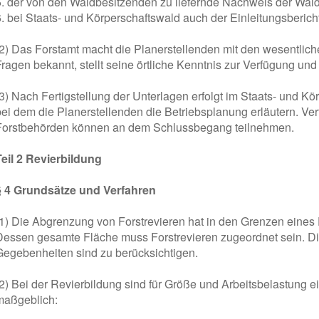
5. der von den Waldbesitzenden zu liefernde Nachweis der Wald
6. bei Staats- und Körperschaftswald auch der Einleitungsberich
(2) Das Forstamt macht die Planerstellenden mit den wesentlic
Fragen bekannt, stellt seine örtliche Kenntnis zur Verfügung und
(3) Nach Fertigstellung der Unterlagen erfolgt im Staats- und K
bei dem die Planerstellenden die Betriebsplanung erläutern. Vert
Forstbehörden können an dem Schlussbegang teilnehmen.
Teil 2 Revierbildung
§ 4 Grundsätze und Verfahren
(1) Die Abgrenzung von Forstrevieren hat in den Grenzen eines 
Dessen gesamte Fläche muss Forstrevieren zugeordnet sein. Die
Gegebenheiten sind zu berücksichtigen.
(2) Bei der Revierbildung sind für Größe und Arbeitsbelastung ei
maßgeblich: