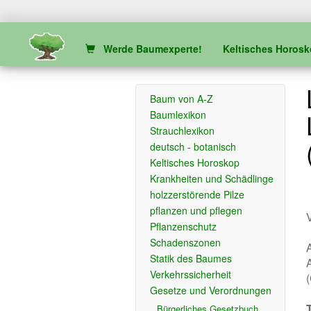
Werde Baumexperte!
Keltisches Horos
Baum von A-Z
Baumlexikon
Strauchlexikon
deutsch - botanisch
Keltisches Horoskop
Krankheiten und Schädlinge
holzzerstörende Pilze
pflanzen und pflegen
Pflanzenschutz
Schadenszonen
A
Statik des Baumes
Verkehrssicherheit
Gesetze und Verordnungen
Bürgerliches Gesetzbuch