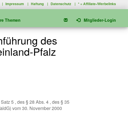
|
Impressum
|
Haftung
|
Datenschutz
| * =
Affiliate-/Werbelinks
ere Themen
Mitglieder-Login
hführung des
inland-Pfalz
 Satz 5 , des § 28 Abs. 4 , des § 35
LWaldG) vom 30. November 2000