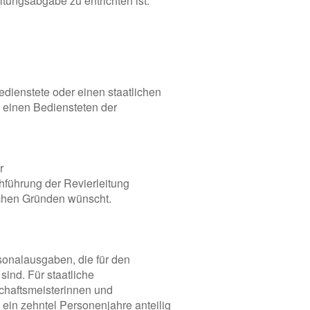
tungsabgabe zu entrichten ist.
edienstete oder einen staatlichen
r einen Bediensteten der
r
hführung der Revierleitung
ichen Gründen wünscht.
rsonalausgaben, die für den
sind. Für staatliche
schaftsmeisterinnen und
 ein zehntel Personenjahre anteilig