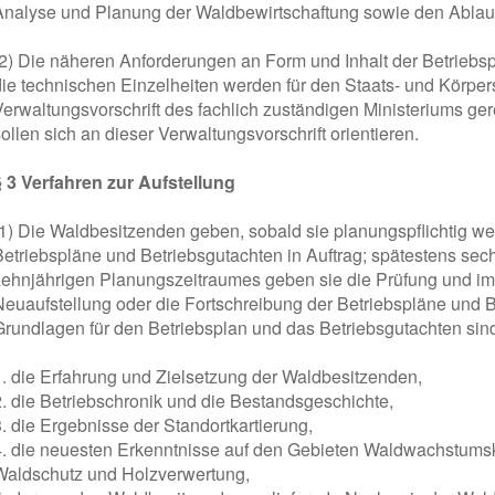
Analyse und Planung der Waldbewirtschaftung sowie den Ablauf 
(2) Die näheren Anforderungen an Form und Inhalt der Betriebs
die technischen Einzelheiten werden für den Staats- und Körper
Verwaltungsvorschrift des fachlich zuständigen Ministeriums ge
ollen sich an dieser Verwaltungsvorschrift orientieren.
§ 3 Verfahren zur Aufstellung
(1) Die Waldbesitzenden geben, sobald sie planungspflichtig wer
Betriebspläne und Betriebsgutachten in Auftrag; spätestens sec
zehnjährigen Planungszeitraumes geben sie die Prüfung und im
Neuaufstellung oder die Fortschreibung der Betriebspläne und B
Grundlagen für den Betriebsplan und das Betriebsgutachten sin
1. die Erfahrung und Zielsetzung der Waldbesitzenden,
2. die Betriebschronik und die Bestandsgeschichte,
3. die Ergebnisse der Standortkartierung,
4. die neuesten Erkenntnisse auf den Gebieten Waldwachstums
Waldschutz und Holzverwertung,